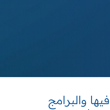
فيها
والبرامج