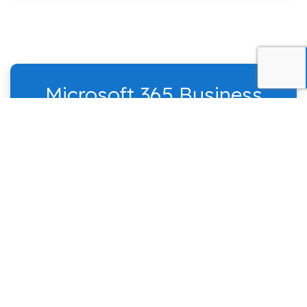
Microsoft 365 Business
Basic
✔ Exchange Online with 50 GB mailbox
storage
✔ Office Online
✔ OneDrive with 1 TB file storage
✔ SharePoint