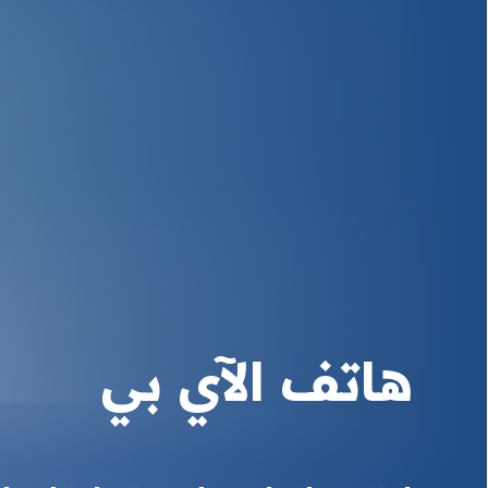
هاتف الآي بي