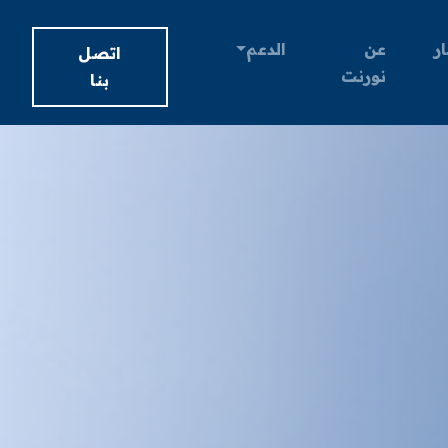
ار
عن
الدعم
اتصل
نورنت
بنا